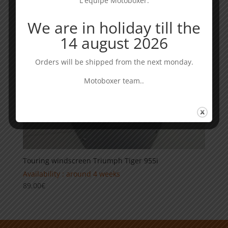
L'équipe Motoboxer.
We are in holiday till the
14 august 2026
Orders will be shipped from the next monday.
Motoboxer team..
Touring windscreen Triumph Tiger 955i
Availability : around 4 weeks
89,00
€