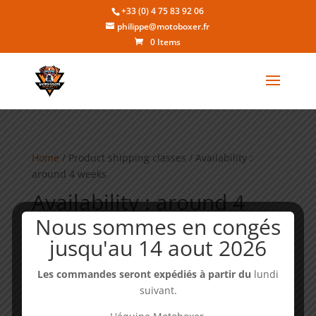
+33 (0) 4 75 83 92 06
philippe@motoboxer.fr
0 Items
Home
/ Product shipping classes / Availability :
around 4 weeks
Availability : around 4
weeks
Nous sommes en congés
jusqu'au 14 aout 2026
Showing the single result
Les commandes seront expédiés à partir du
lundi
suivant.