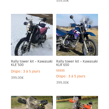
559,00
€
Rally tower kit – Kawasaki
Rally tower kit – Kawasaki
KLE 500
KLR 650
Dispo : 3 à 5 jours
Rated
Dispo : 3 à 5 jours
399,00
€
5.00
out of 5
399,00
€