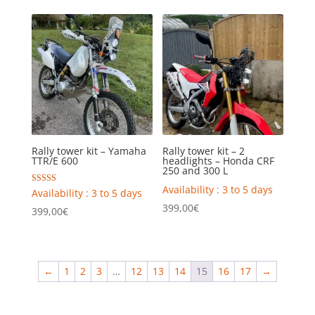
Rally tower kit – Yamaha
Rally tower kit – 2
TTR/E 600
headlights – Honda CRF
250 and 300 L
Availability : 3 to 5 days
Rated
Availability : 3 to 5 days
5.00
399,00
€
out of 5
399,00
€
←
1
2
3
…
12
13
14
15
16
17
→