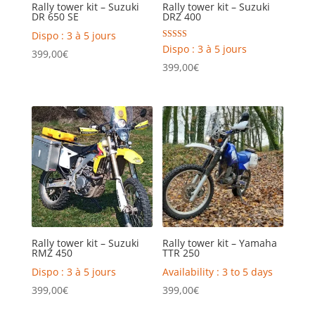
Rally tower kit – Suzuki
Rally tower kit – Suzuki
DR 650 SE
DRZ 400
Dispo : 3 à 5 jours
Rated
Dispo : 3 à 5 jours
399,00
€
5.00
out of 5
399,00
€
Rally tower kit – Suzuki
Rally tower kit – Yamaha
RMZ 450
TTR 250
Dispo : 3 à 5 jours
Availability : 3 to 5 days
399,00
€
399,00
€