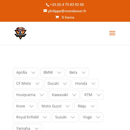
+33 (0) 4 75 83 92 06
philippe@motoboxer.fr
0 Items
Aprilia
BMW
Beta
CF Moto
Ducati
Honda
Husqvarna
Kawasaki
KTM
Kove
Moto Guzzi
Rieju
Royal Enfield
Suzuki
Voge
Yamaha