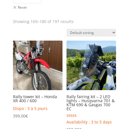
Showing 169–180 of 197 results
Rally tower kit – Honda
Rally fairing kit – 2 LED
XR 400 / 600
lights – Husqvarna 701 &
KTM 690 & Gasgas 700
Dispo : 3 à 5 jours
EC
399,00
€
Rated
Availability : 3 to 5 days
5.00
out of 5