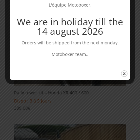
L'équipe Motoboxer.
We are in holiday till the
14 august 2026
Orders will be shipped from the next monday.
Motoboxer team..
Rally tower kit – Honda XR 400 / 600
Dispo : 3 à 5 jours
399,00
€