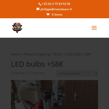
+33 (0) 4 75 83 92 06
philippe@motoboxer.fr
0 Items
Home
/ Product Lighting / Bulbs / LED bulbs +58€
LED bulbs +58€
Showing all 3 results