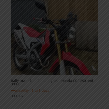
Rally tower kit – 2 headlights – Honda CRF 250 and
300 L
Availability : 3 to 5 days
399,00
€