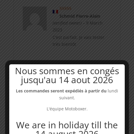
Rated
5
out
Schmid Pierre-Alain
of 5
(verified owner)
–
9 March
2023
C’est parfait. Je vais tester
très bientôt
Nous sommes en congés
Rated
5
out
Alain
(verified owner)
–
10
jusqu'au 14 aout 2026
of 5
March 2023
Commande bien reçue,
Les commandes seront expédiés à partir du
lundi
monté rapidement essaie
suivant.
concluant accueil
téléphonique convivial et
L'équipe Motoboxer.
professionnel
We are in holiday till the
14 august 2026