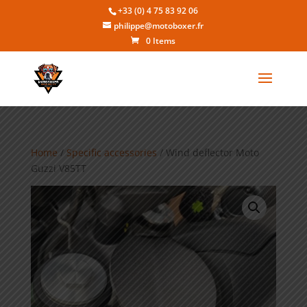
+33 (0) 4 75 83 92 06
philippe@motoboxer.fr
0 Items
Home
/
Specific accessories
/ Wind deflector Moto
Guzzi V85TT