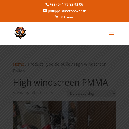
+33 (0) 4 75 83 92 06
philippe@motoboxer.fr
0 Items
Home
/ Product Type de bulle / High windscreen
PMMA
High windscreen PMMA
Showing all 4 results