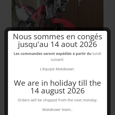
Nous sommes en congés
jusqu'au 14 aout 2026
Les commandes seront expédiés à partir du
lundi
suivant.
L'équipe Motoboxer.
We are in holiday till the
Rally tower kit – Honda XR 400 / 600
14 august 2026
Dispo : 3 à 5 jours
399,00
€
Orders will be shipped from the next monday.
Motoboxer team..