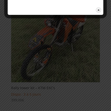
Rally tower kit – KTM EXC’s
Dispo : 3 à 5 jours
399,00
€