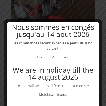
Nous sommes en congés
jusqu'au 14 aout 2026
Les commandes seront expédiés à partir du
lundi
suivant.
L'équipe Motoboxer.
We are in holiday till the
14 august 2026
Rally tower kit – Honda XR 650 R
Dispo : 3 à 5 jours
Orders will be shipped from the next monday.
399,00
€
Motoboxer team..