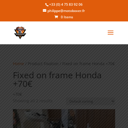
+33 (0) 4 75 83 92 06
philippe@motoboxer.fr
0 Items
Home
/ Product Fixation / Fixed on frame Honda +70€
Fixed on frame Honda
+70€
+70€
Showing all 2 results