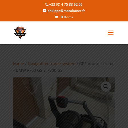
+33 (0) 4 75 83 92 06
philippe@motoboxer.fr
0 Items
Home
/
Navigation frame system
/ GPS bracket frame
– BMW F700 GS & F800 GS