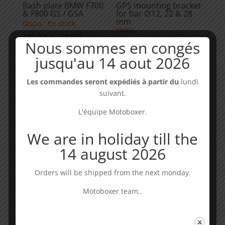
Bash plate BMW F700
GPS mounting bracket
& F800 GS / GSA
for bar ∅12, 22 & 28
mm
Dispo : En stock
Price
149,00
€
–
199,00
€
Rated
Availability : in stock
Nous sommes en congés
range:
5.00
37,00
€
out of 5
jusqu'au 14 aout 2026
149,00€
through
199,00€
Les commandes seront expédiés à partir du
lundi
suivant.
L'équipe Motoboxer.
We are in holiday till the
14 august 2026
Orders will be shipped from the next monday.
USB/ Voltmeter plug
Motoboxer team..
Rated
Availability : in stock
4.00
20,00
€
out of 5