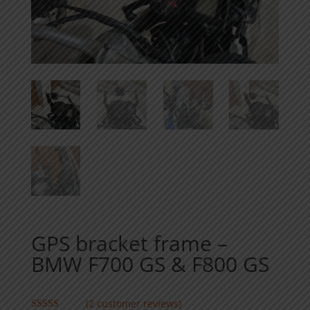
GPS bracket frame –
BMW F700 GS & F800 GS
(
2
customer reviews)