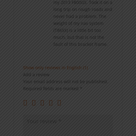
my 2013 F800GS. Took it on a
long trip on rough roads and
never had a problem. The
weight of my nav system
(T865X) is a little bit too
much, but that is not the
fault of this bracket frame.
Show only reviews in English (1)
Add a review
Your email address will not be published.
Required fields are marked
*